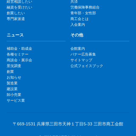
経営相談したい
共済
融資を受けたい
労働保険事務組合
創業したい
青年部・女性部
専門家派遣
商工会とは
入会案内
ニュース
その他
補助金・助成金
会館案内
各種セミナー
バナー広告募集
商談会・展示会
サイトマップ
景況調査
公式フェイスブック
創業
お知らせ
製造業
建設業
卸小売業
サービス業
〒669-1531 兵庫県三田市天神１丁目5-33 三田市商工会館