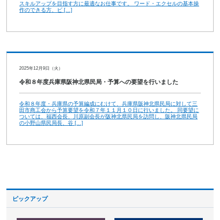
スキルアップを目指す方に最適なお仕事です。 ワード・エクセルの基本操
作のできる方、ビ […]
2025年12月9日（火）
令和８年度兵庫県阪神北県民局・予算への要望を行いました
令和８年度・兵庫県の予算編成にむけて、兵庫県阪神北県民局に対して三
田市商工会から予算要望を令和７年１１月１０日に行いました。 同要望に
ついては、福西会長、川原副会長が阪神北県民局を訪問し、阪神北県民局
の小野山県民局長、谷 […]
ピックアップ