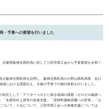
局・予算への要望を行いました
、兵庫県阪神北県民局に対して三田市商工会から予算要望を令和７
長が阪神北県民局を訪問し、阪神北県民局の小野山県民局長、谷口
地域における課題伝え、今後の予算での検討依頼を行いました。
の対応として「アフターコロナに係る地域の課題（ゼロゼロ融資へ
」「生産性向上資等の促進支援」「原材料価格高騰への対策」「公
について」５点について。三田市商工会への各種支援については、