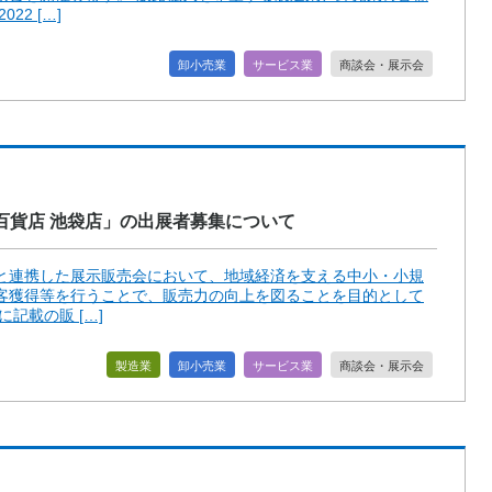
2 […]
卸小売業
サービス業
商談会・展示会
武百貨店 池袋店」の出展者募集について
と連携した展示販売会において、地域経済を支える中小・小規
客獲得等を行うことで、販売力の向上を図ることを目的として
記載の販 […]
製造業
卸小売業
サービス業
商談会・展示会