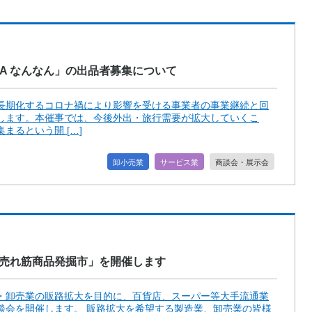
BA なんなん」の出品者募集について
長期化するコロナ禍により影響を受ける事業者の事業継続と回
します。本催事では、今後外出・旅行需要が拡大していくこ
まるという開 […]
卸小売業
サービス業
商談会・展示会
 売れ筋商品発掘市」を開催します
・卸売業の販路拡大を目的に、百貨店、スーパー等大手流通業
談会を開催します。 販路拡大を希望する製造業、卸売業の皆様