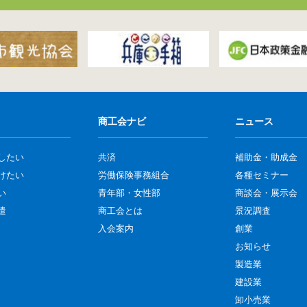
商工会ナビ
ニュース
したい
共済
補助金・助成金
けたい
労働保険事務組合
各種セミナー
い
青年部・女性部
商談会・展示会
遣
商工会とは
景況調査
入会案内
創業
お知らせ
製造業
建設業
卸小売業