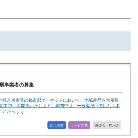
出展事業者の募集
き続き東京等の都市部マーケットにおいて、地域産品を大規模
2023」を開催いたします。期間中は、一般客だけではなく多
から […]
卸小売業
サービス業
商談会・展示会