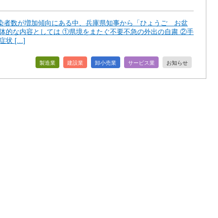
染者数が増加傾向にある中、兵庫県知事から「ひょうご お盆
体的な内容としては ①県境をまたぐ不要不急の外出の自粛 ②手
状 […]
製造業
建設業
卸小売業
サービス業
お知らせ