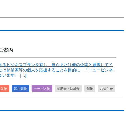
ご案内
あるビジネスプランを有し、自らまたは他の企業と連携してイ
たは起業家等の個人を応援することを目的に、「ニュービジネ
います。 […]
建設業
卸小売業
サービス業
補助金・助成金
創業
お知らせ