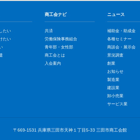
商工会ナビ
ニュース
したい
共済
補助金・助成金
けたい
労働保険事務組合
各種セミナー
い
青年部・女性部
商談会・展示会
遣
商工会とは
景況調査
入会案内
創業
お知らせ
製造業
建設業
卸小売業
サービス業
〒669-1531 兵庫県三田市天神１丁目5-33 三田市商工会館