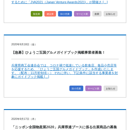
するために「JVA2021（Japan Venture Awards2021)」が開催さ […]
製造業
建設業
卸小売業
サービス業
創業
お知らせ
2020年9月18日（金）
【急募】ひょうご五国グルメガイドブック掲載事業者募集！
兵庫県商工会連合会では、コロナ禍で低迷している飲食店、食品小売店等
を応援するため、「ひょうご五国グルメガイドブック」を作成いたしま
す。（配布：11月初旬頃～） それに伴い、下記条件に該当する事業者を対
象にガイドブック掲載 […]
卸小売業
サービス業
お知らせ
2020年9月17日（木）
「ニッポン全国物産展2020」兵庫県連ブースに係る出展商品の募集