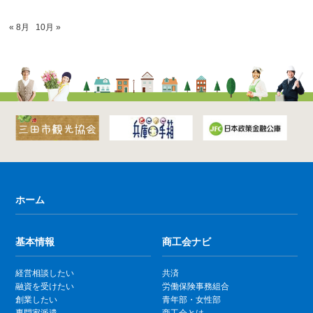
« 8月
10月 »
ホーム
基本情報
商工会ナビ
経営相談したい
共済
融資を受けたい
労働保険事務組合
創業したい
青年部・女性部