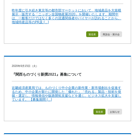
昨年度に引き続き東京等の都市部マーケットにおいて、地域産品を大規模
展示・販売する「ニッポン全国物産展2020」を開催いたします。期間中
は、一般客だけではなく多くの流通関係者やバイヤーが訪れることから、
地域特産品等のPR及 […]
製造業
商談会・展示会
2020年9月15日（火）
『関西ものづくり新撰2021』募集について
近畿経済産業局では、ものづくり中小企業の新作業・新市場創出を促進す
るため、中小企業が新たに開発した「優れた」「売れる」製品・技術を発
掘・選定し、情報発信や販路開拓支援などを通じ、ビジネス拡大を支援し
ています。 【募集期間 […]
製造業
お知らせ