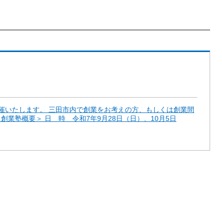
催いたします。 三田市内で創業をお考えの方、もしくは創業間
創業塾概要＞ 日 時 令和7年9月28日（日）、10月5日