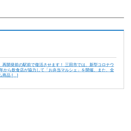
、再開発前の駅前で復活させます！ 三田市では、新型コロナウ
0年から飲食店が協力して「お弁当マルシェ」を開催、また、全
品 […]