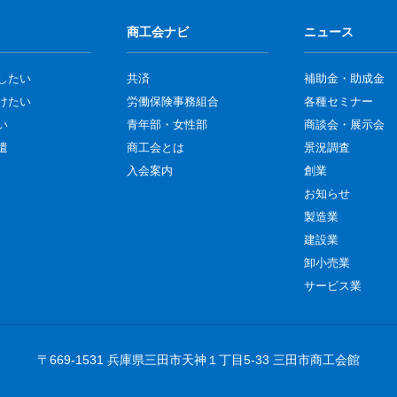
商工会ナビ
ニュース
したい
共済
補助金・助成金
けたい
労働保険事務組合
各種セミナー
い
青年部・女性部
商談会・展示会
遣
商工会とは
景況調査
入会案内
創業
お知らせ
製造業
建設業
卸小売業
サービス業
〒669-1531 兵庫県三田市天神１丁目5-33 三田市商工会館