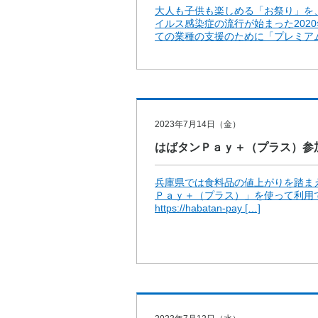
大人も子供も楽しめる「お祭り」を
イルス感染症の流行が始まった202
ての業種の支援のために「プレミアム商
2023年7月14日（金）
はばタンＰａｙ＋（プラス）参
兵庫県では食料品の値上がりを踏ま
Ｐａｙ＋（プラス）」を使って利用
https://habatan-pay […]