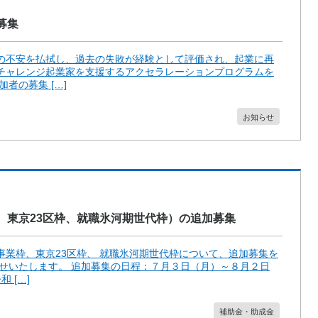
募集
の不安を払拭し、過去の失敗が経験として評価され、起業に再
チャレンジ起業家を支援するアクセラレーションプログラムを
者の募集 […]
お知らせ
、東京23区枠、就職氷河期世代枠）の追加募集
業枠、東京23区枠、 就職氷河期世代枠について、追加募集を
らせいたします。 追加募集の日程：７月３日（月）～８月２日
 […]
補助金・助成金