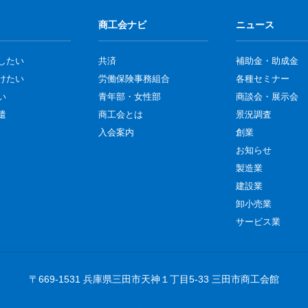
商工会ナビ
ニュース
したい
共済
補助金・助成金
けたい
労働保険事務組合
各種セミナー
い
青年部・女性部
商談会・展示会
遣
商工会とは
景況調査
入会案内
創業
お知らせ
製造業
建設業
卸小売業
サービス業
〒669-1531 兵庫県三田市天神１丁目5-33 三田市商工会館