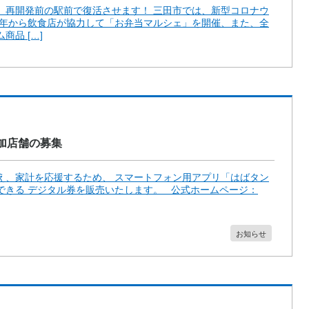
、再開発前の駅前で復活させます！ 三田市では、新型コロナウ
0年から飲食店が協力して「お弁当マルシェ」を開催、また、全
品 […]
加店舗の募集
え、家計を応援するため、 スマートフォン用アプリ「はばタン
できる デジタル券を販売いたします。 公式ホームページ：
お知らせ