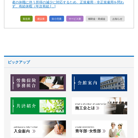
者の休職に伴う所得の減少に対応するため、正規雇用・非正規雇用を問わ
ず、有給休暇（年次有給 […]
製造業
建設業
卸小売業
サービス業
補助金・助成金
お知らせ
ピックアップ