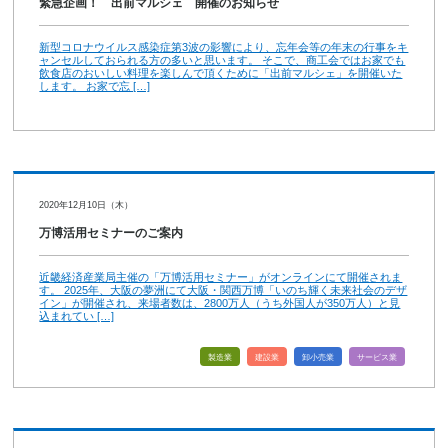
緊急企画！ 出前マルシェ 開催のお知らせ
新型コロナウイルス感染症第3波の影響により、忘年会等の年末の行事をキ
ャンセルしておられる方の多いと思います。 そこで、商工会ではお家でも
飲食店のおいしい料理を楽しんで頂くために「出前マルシェ」を開催いた
します。 お家で忘 […]
2020年12月10日（木）
万博活用セミナーのご案内
近畿経済産業局主催の「万博活用セミナー」がオンラインにて開催されま
す。 2025年、大阪の夢洲にて大阪・関西万博「いのち輝く未来社会のデザ
イン」が開催され、来場者数は、2800万人（うち外国人が350万人）と見
込まれてい […]
製造業
建設業
卸小売業
サービス業