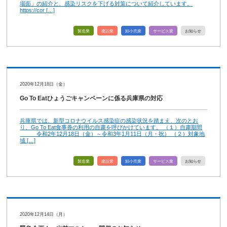
場面」の紹介と、感染リスクを下げる対策について紹介しています。
https://cor […]
製造業
建設業
卸小売業
サービス業
お知らせ
2020年12月18日（金）
Go To Eatひょうごキャンペーンに係る兵庫県の対応
兵庫県では、新型コロナウイルス感染症の感染状況を踏まえ、次のとお
り、Go To Eat食事券の利用の自粛を呼びかけています。 （１）自粛期間
令和2年12月18日（金）～令和3年1月11日（月・祝） （２）対象地
域 […]
製造業
建設業
卸小売業
サービス業
お知らせ
2020年12月14日（月）