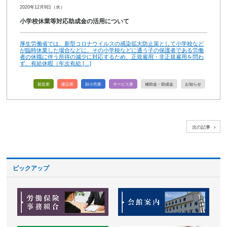
2020年12月9日（水）
小学校休業等対応助成金の活用について
厚生労働省では、新型コロナウイルスの感染拡大防止策として小学校など
が臨時休業した場合などに、その小学校などに通う子の保護者である労働
者の休職に伴う所得の減少に対応するため、正規雇用・非正規雇用を問わ
ず、有給休暇（年次有給 […]
製造業
建設業
卸小売業
サービス業
補助金・助成金
お知らせ
次の記事
ピックアップ