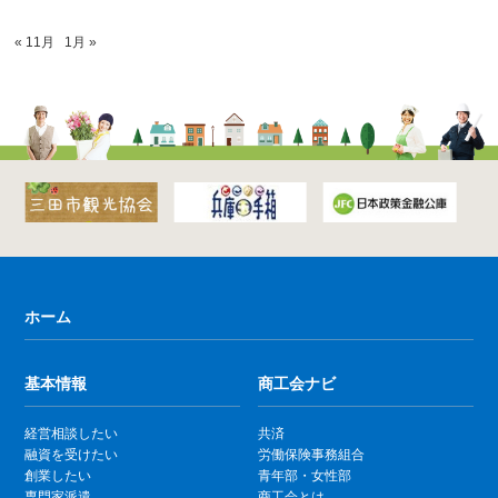
« 11月
1月 »
ホーム
基本情報
商工会ナビ
経営相談したい
共済
融資を受けたい
労働保険事務組合
創業したい
青年部・女性部
専門家派遣
商工会とは