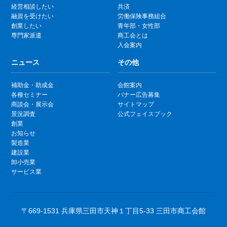
経営相談したい
共済
融資を受けたい
労働保険事務組合
創業したい
青年部・女性部
専門家派遣
商工会とは
入会案内
ニュース
その他
補助金・助成金
会館案内
各種セミナー
バナー広告募集
商談会・展示会
サイトマップ
景況調査
公式フェイスブック
創業
お知らせ
製造業
建設業
卸小売業
サービス業
〒669-1531 兵庫県三田市天神１丁目5-33 三田市商工会館