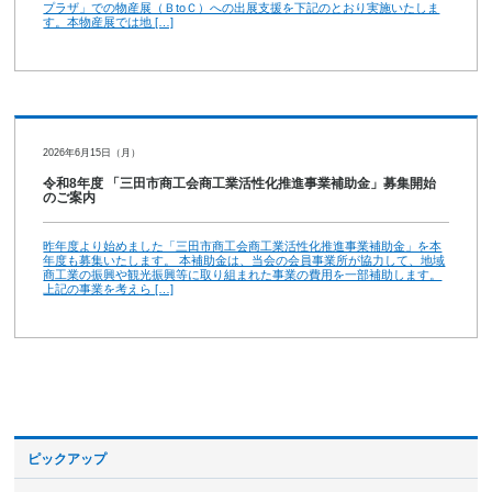
プラザ」での物産展（ＢtoＣ）への出展支援を下記のとおり実施いたしま
す。本物産展では地 […]
2026年6月15日（月）
令和8年度 「三田市商工会商工業活性化推進事業補助金」募集開始
のご案内
昨年度より始めました「三田市商工会商工業活性化推進事業補助金」を本
年度も募集いたします。 本補助金は、当会の会員事業所が協力して、地域
商工業の振興や観光振興等に取り組まれた事業の費用を一部補助します。
上記の事業を考えら […]
ピックアップ