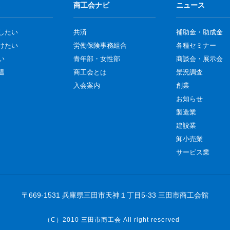
商工会ナビ
ニュース
したい
共済
補助金・助成金
けたい
労働保険事務組合
各種セミナー
い
青年部・女性部
商談会・展示会
遣
商工会とは
景況調査
入会案内
創業
お知らせ
製造業
建設業
卸小売業
サービス業
〒669-1531 兵庫県三田市天神１丁目5-33 三田市商工会館
（C）2010
三田市商工会
All right reserved