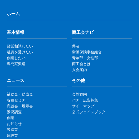
ホーム
基本情報
商工会ナビ
経営相談したい
共済
融資を受けたい
労働保険事務組合
創業したい
青年部・女性部
専門家派遣
商工会とは
入会案内
ニュース
その他
補助金・助成金
会館案内
各種セミナー
バナー広告募集
商談会・展示会
サイトマップ
景況調査
公式フェイスブック
創業
お知らせ
製造業
建設業