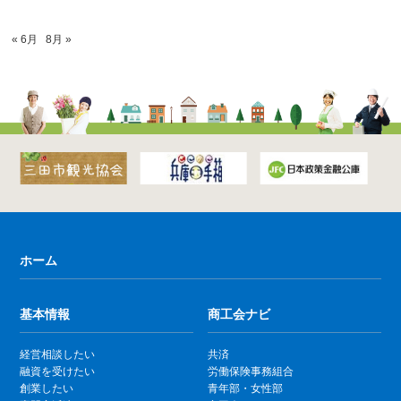
« 6月
8月 »
ホーム
基本情報
商工会ナビ
経営相談したい
共済
融資を受けたい
労働保険事務組合
創業したい
青年部・女性部