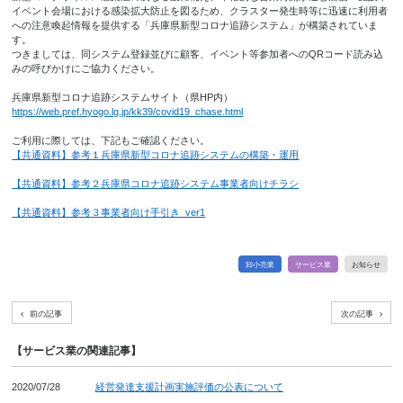
イベント会場における感染拡大防止を図るため、クラスター発生時等に迅速に利用者
への注意喚起情報を提供する「兵庫県新型コロナ追跡システム」が構築されていま
す。
つきましては、同システム登録並びに顧客、イベント等参加者へのQRコード読み込
みの呼びかけにご協力ください。
兵庫県新型コロナ追跡システムサイト（県HP内）
https://web.pref.hyogo.lg.jp/kk39/covid19_chase.html
ご利用に際しては、下記もご確認ください。
【共通資料】参考１兵庫県新型コロナ追跡システムの構築・運用
【共通資料】参考２兵庫県コロナ追跡システム事業者向けチラシ
【共通資料】参考３事業者向け手引き_ver1
卸小売業
サービス業
お知らせ
前の記事
次の記事
【サービス業の関連記事】
2020/07/28
経営発達支援計画実施評価の公表について