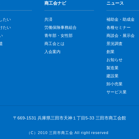
商工会ナビ
ニュース
したい
共済
補助金・助成金
けたい
労働保険事務組合
各種セミナー
い
青年部・女性部
商談会・展示会
遣
商工会とは
景況調査
入会案内
創業
お知らせ
製造業
建設業
卸小売業
サービス業
〒669-1531 兵庫県三田市天神１丁目5-33 三田市商工会館
（C）2010
三田市商工会
All right reserved