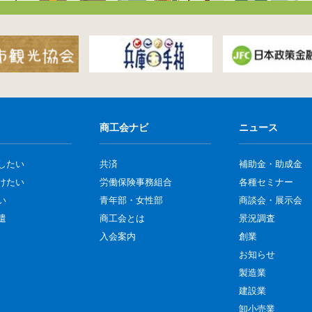
商工会ナビ
ニュース
したい
共済
補助金・助成金
けたい
労働保険事務組合
各種セミナー
い
青年部・女性部
商談会・展示会
遣
商工会とは
景況調査
入会案内
創業
お知らせ
製造業
建設業
卸小売業