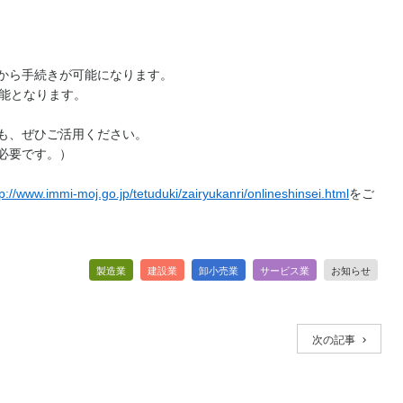
から手続きが可能になります。
可能となります。
も、ぜひご活用ください。
必要です。）
tp://www.immi-moj.go.jp/tetuduki/zairyukanri/onlineshinsei.html
をご
製造業
建設業
卸小売業
サービス業
お知らせ
次の記事