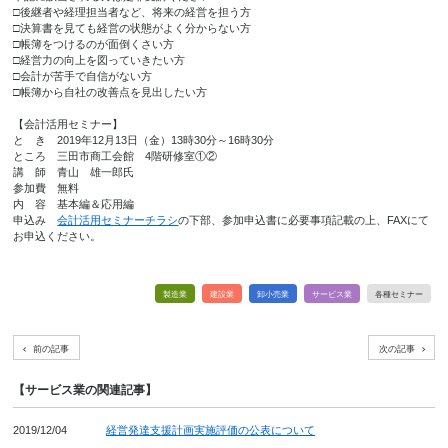
□後継者や経理担当者など、将来の経営を担う方
□決算書を見ても経営の状態がよく分からない方
□帳簿をつけるのが面倒くさい方
□経営力の向上を図っていきたい方
□会計が苦手で自信がない方
□帳簿から自社の改善点を見出したい方
【会計活用セミナー】
と き 2019年12月13日（金）13時30分～16時30分
ところ 三田市商工会館 4階研修室①②
講 師 青山 雄一郎氏
参加費 無料
内 容 基本編＆応用編
申込み
会計活用セミナーチラシ
の下部、参加申込書に必要事項記載の上、FAXにて
お申込ください。
製造業
建設業
卸小売業
サービス業
各種セミナー
前の記事
次の記事
【サービス業の関連記事】
2019/12/04
経営発達支援計画実施評価の公表について