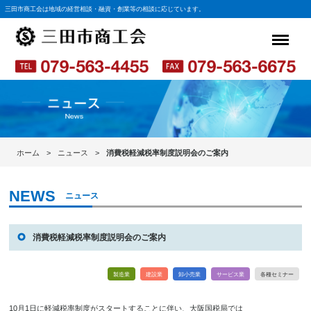
三田市商工会は地域の経営相談・融資・創業等の相談に応じています。
ホーム
ニュース
消費税軽減税率制度説明会のご案内
ニュース
消費税軽減税率制度説明会のご案内
製造業
建設業
卸小売業
サービス業
各種セミナー
10月1日に軽減税率制度がスタートすることに伴い、大阪国税局では