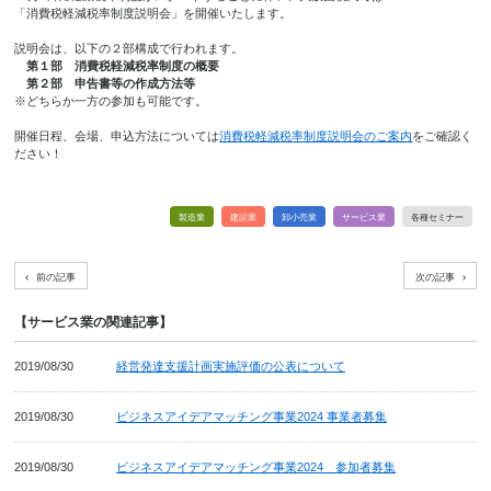
「消費税軽減税率制度説明会」を開催いたします。
説明会は、以下の２部構成で行われます。
第１部 消費税軽減税率制度の概要
第２部 申告書等の作成方法等
※どちらか一方の参加も可能です。
開催日程、会場、申込方法については
消費税軽減税率制度説明会のご案内
をご確認く
ださい！
製造業
建設業
卸小売業
サービス業
各種セミナー
前の記事
次の記事
【サービス業の関連記事】
2019/08/30
経営発達支援計画実施評価の公表について
2019/08/30
ビジネスアイデアマッチング事業2024 事業者募集
2019/08/30
ビジネスアイデアマッチング事業2024 参加者募集