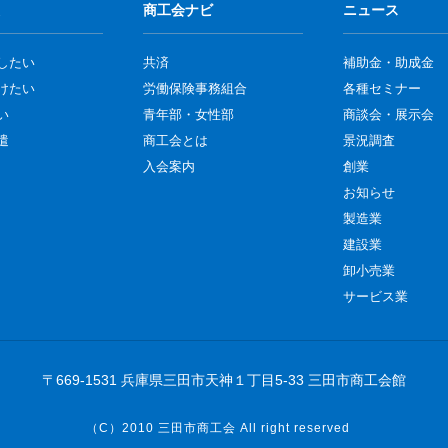
商工会ナビ
ニュース
したい
共済
補助金・助成金
けたい
労働保険事務組合
各種セミナー
い
青年部・女性部
商談会・展示会
遣
商工会とは
景況調査
入会案内
創業
お知らせ
製造業
建設業
卸小売業
サービス業
〒669-1531 兵庫県三田市天神１丁目5-33 三田市商工会館
（C）2010
三田市商工会
All right reserved