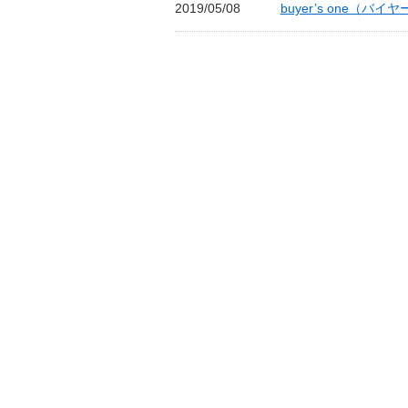
2019/05/08
buyer’s one（