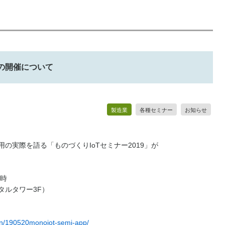
9の開催について
製造業
各種セミナー
お知らせ
用の実際を語る「ものづくりIoTセミナー2019」が
7時
タルタワー3F）
tion/190520monoiot-semi-app/